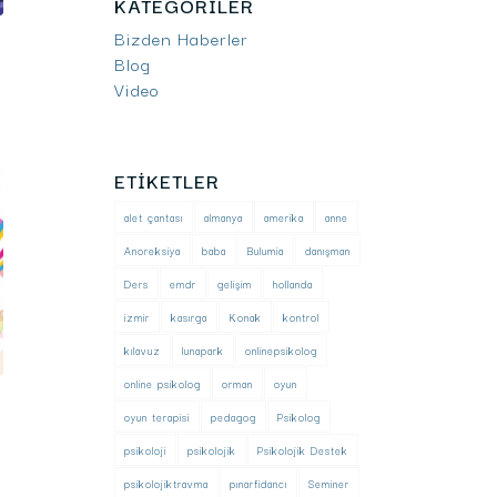
KATEGORILER
Bizden Haberler
Blog
Video
ETIKETLER
alet çantası
almanya
amerika
anne
Anoreksiya
baba
Bulumia
danışman
Ders
emdr
gelişim
hollanda
izmir
kasırga
Konak
kontrol
kılavuz
lunapark
onlinepsikolog
online psikolog
orman
oyun
oyun terapisi
pedagog
Psikolog
psikoloji
psikolojik
Psikolojik Destek
psikolojiktravma
pınarfidancı
Seminer