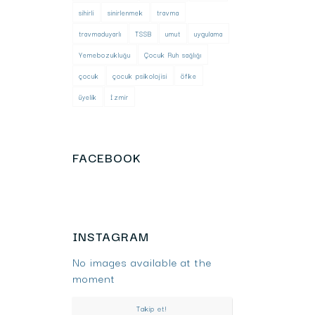
sihirli
sinirlenmek
travma
travmaduyarlı
TSSB
umut
uygulama
Yemebozukluğu
Çocuk Ruh sağlığı
çocuk
çocuk psikolojisi
öfke
üyelik
İzmir
FACEBOOK
INSTAGRAM
No images available at the
moment
Takip et!