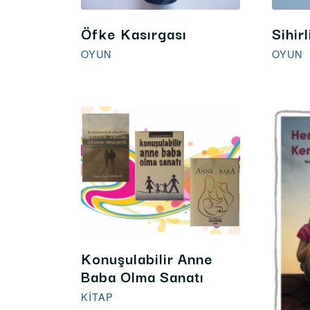
Öfke Kasırgası
Sihir
OYUN
OYUN
Konuşulabilir Anne
Baba Olma Sanatı
KITAP