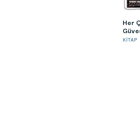
Her 
Güven
KITAP