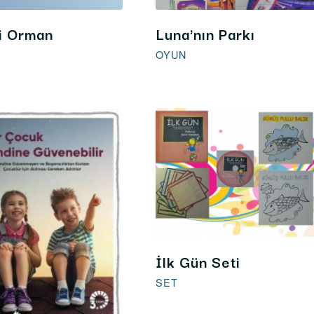
li Orman
Luna'nın Parkı
OYUN
İlk Gün Seti
SET