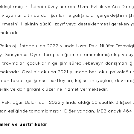
ekleştirmiştir. İkinci düzey sonrası Uzm. Evlilik ve Aile Dan
vizyonlar altında danışanlar ile çalışmalar gerçekleştirmiştir.
tirmesini, ilişkinin güçlü, zayıf veya desteklenmesi gereken y
şmaktadır.
Psikoloji İstanbul’da 2022 yılında Uzm. Psk. Nilüfer Devecigi
y Deneyimsel Oyun Terapisi eğitimini tamamlamış olup ve uygu
, travmalar, çocukların gelişim süreci, ebeveyn danışmanlığı,
şmaktadır. Özel bir okulda 2021 yılından beri okul psikoloğu 
dan takibi, gelişimsel portföyleri, kişisel ihtiyaçları, davra
erlik ve danışmanlık üzerine hizmet vermektedir.
 Psk. Uğur Dalan’dan 2022 yılında aldığı 50 saatlik Bilişsel 
şan eşliğinde tamamlamıştır. Diğer yandan, MEB onaylı 464 sa
imler ve Sertifikalar