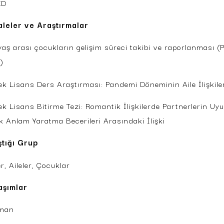
ED
leler ve Araştırmalar
yaş arası çocukların gelişim süreci takibi ve raporlanması (P
)
ek Lisans Ders Araştırması: Pandemi Döneminin Aile İlişkiler
ek Lisans Bitirme Tezi: Romantik İlişkilerde Partnerlerin Uy
k Anlam Yaratma Becerileri Arasındaki İlişki
ştığı Grup
er, Aileler, Çocuklar
aşımlar
tman