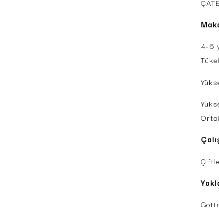
ÇAT
Maka
4-6 
Tükel
Yüks
Yüks
Orta
Çalı
Çiftl
Yakl
Got