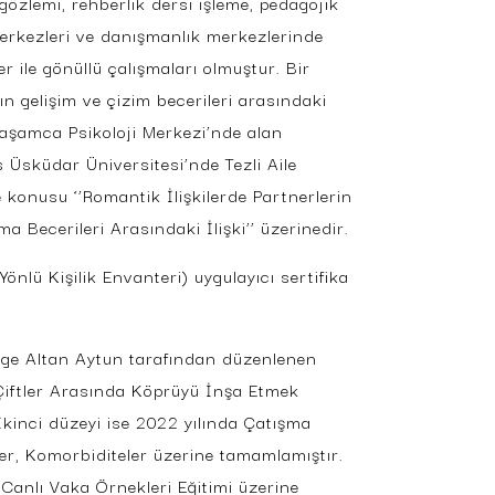
özlemi, rehberlik dersi işleme, pedagojik
 merkezleri ve danışmanlık merkezlerinde
r ile gönüllü çalışmaları olmuştur. Bir
 gelişim ve çizim becerileri arasındaki
 Yaşamca Psikoloji Merkezi’nde alan
s Üsküdar Üniversitesi’nde Tezli Aile
e konusu ‘’Romantik İlişkilerde Partnerlerin
 Becerileri Arasındaki İlişki’’ üzerinedir.
nlü Kişilik Envanteri) uygulayıcı sertifika
Özge Altan Aytun tarafından düzenlenen
 Çiftler Arasında Köprüyü İnşa Etmek
kinci düzeyi ise 2022 yılında Çatışma
ler, Komorbiditeler üzerine tamamlamıştır.
Canlı Vaka Örnekleri Eğitimi üzerine