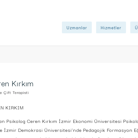
Uzmanlar
Hizmetler
Ü
en Kırkım
e Çift Terapisti
EN KIRKIM
n Psikolog Ceren Kırkım İzmir Ekonomi Üniversitesi Psikol
de İzmir Demokrasi Üniversitesi’nde Pedagojik Formasyon Eğ