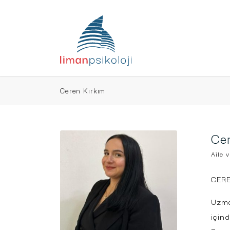
Ceren Kırkım
Cer
Aile v
CER
Uzma
için