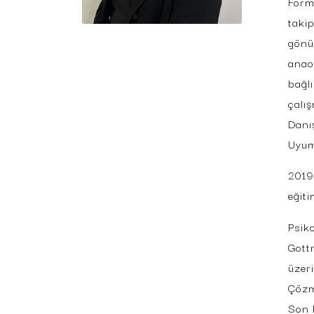
Form
taki
gönül
anao
bağl
çalı
Danı
Uyum
2019
eğit
Psik
Gott
üzer
Çözm
Son 