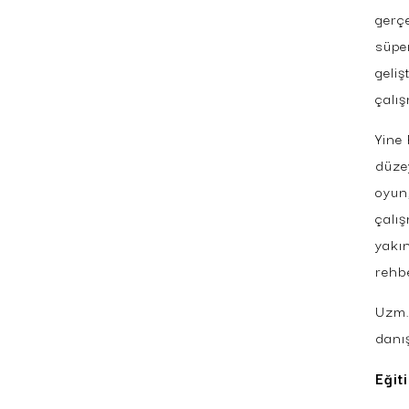
gerç
süper
geliş
çalı
Yine 
düze
oyun
çalı
yakın
rehb
Uzm.
danı
Eğit