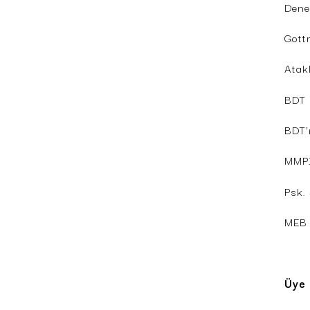
Deney
Gottm
Atak
BDT 
BDT’
MMPI 
Psk.
MEB 
Üye 