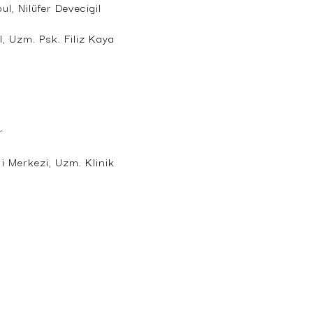
ul, Nilüfer Devecigil
l, Uzm. Psk. Filiz Kaya
r
ji Merkezi, Uzm. Klinik