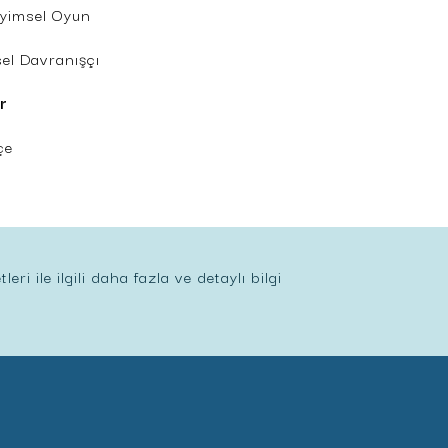
yimsel Oyun
sel Davranışçı
er
çe
ri ile ilgili daha fazla ve detaylı bilgi