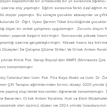
asyon kapsamında bir ortaokulda bir yıl süresince öğrenci g
p üzerine staj yapmıştır. Eğitim süresince farklı özel eğitim
lü stajlar yapmıştır. Bu süreçte çocuklar ebeveynler ve çiftle
kulunda Dr. Öğrt. Üyesi Şermin Tükel öncülüğünde çocukların
ılığı ölçen bir anket çalışması uygulamıştır. Zorunlu stajını
şmaları yaparak başarılı bitirmiştir. Sonrasında yüksek lisan
şmanlığı üzerine gerçekleştirmiştir. Yüksek lisans tez bitirm
 Düzeyleri İle Çatışma Çözme Stilleri Ve Ortak Anlam Yaratma
 yılında Klinik Psk. Serap Baysal’dan MMPI (Minnesota Çok Yö
imini tamamlamıştır.
oloji İstanbul’dan Uzm. Psk. Filiz Kaya Ataklı ve Uzm. Dr. 
man Çift Terapisi eğitimlerinden birinci düzeyi 2020 yılında
ine yapmış olup temel kavramları öğrenerek tamamlamıştır. İ
e Becerileri, Ortak Anlam Yaratma, Hızlı ve Etkili Müdahale
basamak olan üçüncü düzeyi ise 2024 yılında Uygulayıcının 