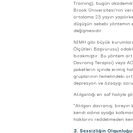
Training), bugün akademik
Brook Üniversitesi’nin ver
ortalama 23 yayın yapılırk
düşüşün sebebi yöntemin et
değişmesidir.
NIMH gibi büyük kurumları
Ölçütleri Başvurusu) odaklı
bırakmıştır. Bu yöntem artı
Davranış Terapisi) veya AC
paketlerin içinde erimiş ha
gruplarının temelindeki or
depresyon ve özsaygı sorun
Atılganlığı en saf haliyle şö
“Atılgan davranış; bireyin
kendi adına ayağa kalkması
haklarını reddetmeden ken
3. Sessizliğin Olgunluğu