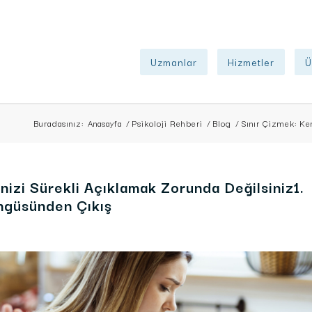
Uzmanlar
Hizmetler
Ü
Buradasınız:
Anasayfa
/
Psikoloji Rehberi
/
Blog
/
Sınır Çizmek: Ken
nizi Sürekli Açıklamak Zorunda Değilsiniz1.
ngüsünden Çıkış