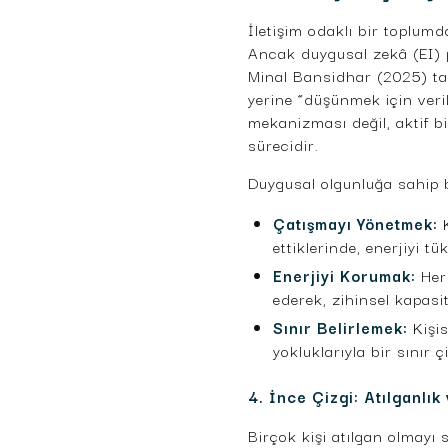
İletişim odaklı bir toplumd
Ancak duygusal zekâ (EI) pe
Minal Bansidhar (2025) tar
yerine “düşünmek için veri
mekanizması değil, aktif bi
sürecidir.
Duygusal olgunluğa sahip bi
Çatışmayı Yönetmek:
K
ettiklerinde, enerjiyi 
Enerjiyi Korumak:
Her
ederek, zihinsel kapasi
Sınır Belirlemek:
Kişis
yokluklarıyla bir sınır 
4. İnce Çizgi: Atılganlık 
Birçok kişi atılgan olmayı s