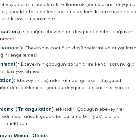
dül veya ceza aracı olarak kullanarak çocuklarını “duygusal
ası, çocukta terk edilme korkusu ve kimlik karmaşasına yol
t kritik boyutu şunlardır:
ication):
Çocuğun ebeveynine duygusal destek sağlayan
ünmesi.
siveness):
Ebeveynin çocuğun düşüncelerini ve duygularını
ğini engellemesi.
hment):
Ebeveynin çocuğun sorunlarını kendi sorunu gibi
nırları yok etmesi.
ation):
Ebeveynin, eşinden alması gereken duygusal
ocuğundan beklemesi; çocuğu duygusal bir partner yerine
leme (Triangulation)
etkisidir: Çocuğun ebeveynler
l edilmesi, ancak çocuk bu durumu bir “yük” olarak
rtırmaktadır.
ınızın Mimarı Olmak