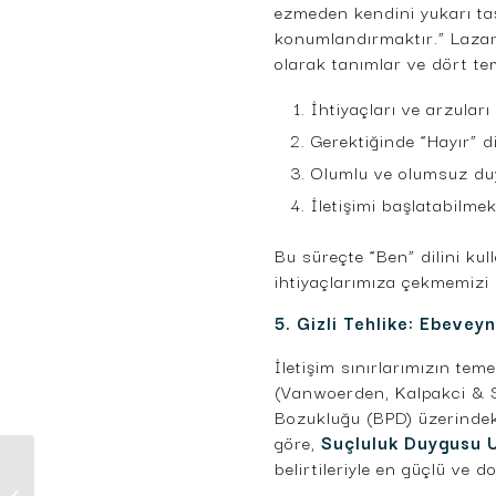
ezmeden kendini yukarı taş
konumlandırmaktır.” Lazarus
olarak tanımlar ve dört te
İhtiyaçları ve arzuları
Gerektiğinde “Hayır” d
Olumlu ve olumsuz duy
İletişimi başlatabilme
Bu süreçte “Ben” dilini ku
ihtiyaçlarımıza çekmemizi 
5. Gizli Tehlike: Ebevey
İletişim sınırlarımızın teme
(Vanwoerden, Kalpakci & Sh
Bozukluğu (BPD) üzerindeki
göre,
Suçluluk Duygusu U
belirtileriyle en güçlü ve d
Aile Bağlarını
Yeniden İnşa Etmek: