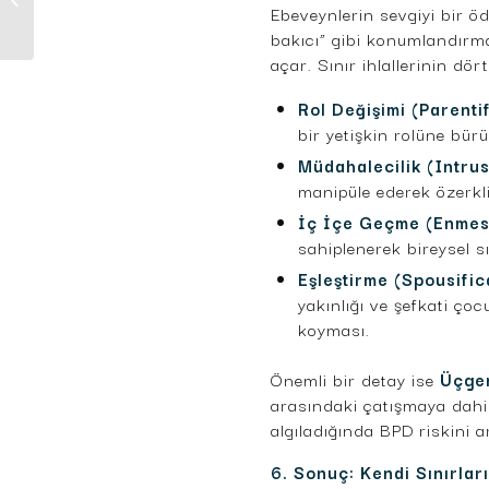
Ebeveynlerin sevgiyi bir ö
Aile Danışmanlığı
bakıcı” gibi konumlandırm
Rehberi ve Çözüm...
açar. Sınır ihlallerinin dör
Rol Değişimi (Parentif
bir yetişkin rolüne bür
Müdahalecilik (Intru
manipüle ederek özerkli
İç İçe Geçme (Enmes
sahiplenerek bireysel sı
Eşleştirme (Spousific
yakınlığı ve şefkati ç
koyması.
Önemli bir detay ise
Üçgen
arasındaki çatışmaya dahi
algıladığında BPD riskini a
6. Sonuç: Kendi Sınırlar