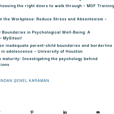
hoosing the right doors to walk through – MDF Trainin
in the Workplace: Reduce Stress and Absenteeism –
l Boundaries in Psychological Well-Being: A
– MySitasi!
.
en inadequate parent-child boundaries and borderline
 in adolescence – University of Houston
.
 maturity: Investigating the psychology behind
tions
.
INDAN
ŞENEL KARAMAN