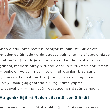
 dönen o savunma metnini tanıyor musunuz? Bir daveti
slim edemediğinizde ya da sadece yalnız kalmak istediğinizde
üretme telaşına düşeriz. Bu sürekli kendini açıklama ve
abası, modern bireyin ruhsal enerjisini tüketen görünmez
psikoloji ve yeni nesil iletişim stratejileri bize şunu
eya sessiz kalmak bir kaçış değil, aksine bireyin kendi
iği en yüksek güç gösterisidir. Açıklama yapma
 sosyal bir intihar değil, duygusal bir özgürleşmedir.
 Atılganlık Eğitimi Neden Literatürden Silindi?
inin zirvesinde olan “Atılganlık Eğitimi” (Assertiveness