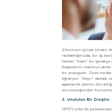
Zihninizin içinde sürekli
reddettiğinizde, bir işi te
hemen “haklı” bir gerekçe 
başkalarını memnun etme ç
bir prangadır. Oysa modern 
öğretiyor: “Hayır” demek v
egemenlik alanını ilan ett
zorunluluğundan kurtulmak,
2. Unutulan Bir Disiplin:
1970’li yıllarda psikoterap