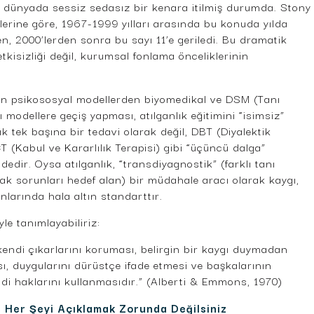
 dünyada sessiz sedasız bir kenara itilmiş durumda. Stony
ilerine göre, 1967-1999 yılları arasında bu konuda yılda
en, 2000’lerden sonra bu sayı 11’e geriledi. Bu dramatik
kisizliği değil, kurumsal fonlama önceliklerinin
n psikososyal modellerden biyomedikal ve DSM (Tanı
 modellere geçiş yapması, atılganlık eğitimini “isimsiz”
k tek başına bir tedavi olarak değil, DBT (Diyalektik
T (Kabul ve Kararlılık Terapisi) gibi “üçüncü dalga”
ldedir. Oysa atılganlık, “transdiyagnostik” (farklı tanı
tak sorunları hedef alan) bir müdahale aracı olarak kaygı,
larında hala altın standarttır.
yle tanımlayabiliriz:
 kendi çıkarlarını koruması, belirgin bir kaygı duymadan
, duygularını dürüstçe ifade etmesi ve başkalarının
di haklarını kullanmasıdır.” (Alberti & Emmons, 1970)
: Her Şeyi Açıklamak Zorunda Değilsiniz