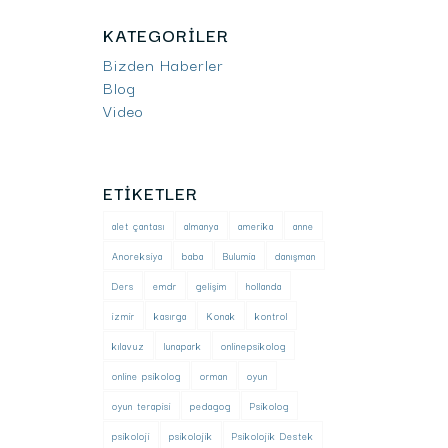
KATEGORILER
Bizden Haberler
Blog
Video
ETIKETLER
alet çantası
almanya
amerika
anne
Anoreksiya
baba
Bulumia
danışman
Ders
emdr
gelişim
hollanda
izmir
kasırga
Konak
kontrol
kılavuz
lunapark
onlinepsikolog
online psikolog
orman
oyun
oyun terapisi
pedagog
Psikolog
psikoloji
psikolojik
Psikolojik Destek