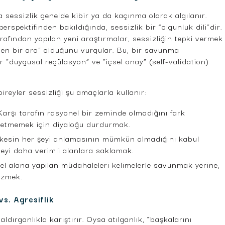
a sessizlik genelde kibir ya da kaçınma olarak algılanır.
rspektifinden bakıldığında, sessizlik bir “olgunluk dili”dir.
afından yapılan yeni araştırmalar, sessizliğin tepki vermek
len bir ara” olduğunu vurgular. Bu, bir savunma
r “duygusal regülasyon” ve “içsel onay” (self-validation)
reyler sessizliği şu amaçlarla kullanır:
arşı tarafın rasyonel bir zeminde olmadığını fark
tüketmemek için diyaloğu durdurmak.
kesin her şeyi anlamasının mümkün olmadığını kabul
teyi daha verimli alanlara saklamak.
el alana yapılan müdahaleleri kelimelerle savunmak yerine,
çizmek.
vs. Agresiflik
aldırganlıkla karıştırır. Oysa atılganlık, “başkalarını