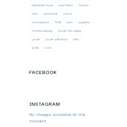
psikolojiktravma
pınarfidancı
Seminer
sihirli
sinirlenmek
travma
travmaduyarlı
TSSB
umut
uygulama
Yemebozukluğu
Çocuk Ruh sağlığı
çocuk
çocuk psikolojisi
öfke
üyelik
İzmir
FACEBOOK
INSTAGRAM
No images available at the
moment