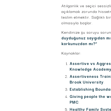
Atılganlık ve seçici sessizl
açıklamak zorunda hissetm
teslim etmektir. Sağlıklı b
olmasıyla başlar.
Kendinize şu soruyu soru
duyduğunuz saygıdan mı k
korkunuzdan mı?”
Kaynaklar:
Assertive vs Aggre
Knowledge Academ
Assertiveness Train
Brook University
.
Establishing Bounda
Giving people the wo
PMC
.
Healthy Family Syst