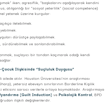
ımak” iken; agresiflik, “başkalarını aşağılayarak kendini
, atılganlığı bir “sosyal yeterlilik” (social competence)
mel yetenek üzerine kurgular:
 açıkça iletebilmek.
iyebilmek.
guları dürüstçe paylaşabilmek.
k, sürdürebilmek ve sonlandırabilmek.
llanmak, suçlayıcı bir tondan kaçınarak odağı kendi
sağlar.
n-Çocuk İlişkisinde “Suçluluk Duygusu”
li ailede atılır. Houston Üniversitesi’nin araştırması
arp), yetersiz ebeveyn sınırlarının Borderline Kişilik
 etkisini sarsıcı verilerle ortaya koymaktadır. Araştırmaya
yandırma (Guilt Induction)
ve
Psikolojik Kontrol
, BPD
oğrudan ilişkili değişkenlerdir.