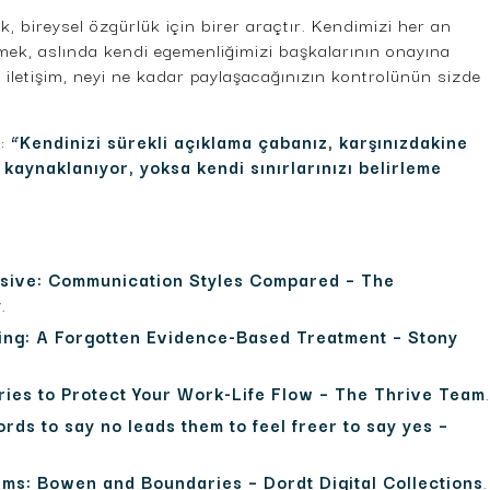
ik, bireysel özgürlük için birer araçtır. Kendimizi her an
ek, aslında kendi egemenliğimizi başkalarının onayına
ir iletişim, neyi ne kadar paylaşacağınızın kontrolünün sizde
n:
“Kendinizi sürekli açıklama çabanız, karşınızdakine
aynaklanıyor, yoksa kendi sınırlarınızı belirleme
ssive: Communication Styles Compared – The
y
.
ing: A Forgotten Evidence-Based Treatment – Stony
ries to Protect Your Work-Life Flow – The Thrive Team
.
rds to say no leads them to feel freer to say yes –
ems: Bowen and Boundaries – Dordt Digital Collections
.