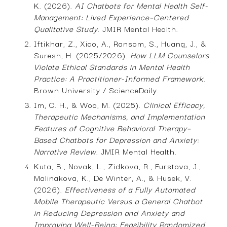
K. (2026).
AI Chatbots for Mental Health Self-
Management: Lived Experience–Centered
Qualitative Study
. JMIR Mental Health.
Iftikhar, Z., Xiao, A., Ransom, S., Huang, J., &
Suresh, H. (2025/2026).
How LLM Counselors
Violate Ethical Standards in Mental Health
Practice: A Practitioner-Informed Framework
.
Brown University / ScienceDaily.
Im, C. H., & Woo, M. (2025).
Clinical Efficacy,
Therapeutic Mechanisms, and Implementation
Features of Cognitive Behavioral Therapy–
Based Chatbots for Depression and Anxiety:
Narrative Review
. JMIR Mental Health.
Kuta, B., Novak, L., Zidkova, R., Furstova, J.,
Malinakova, K., De Winter, A., & Husek, V.
(2026).
Effectiveness of a Fully Automated
Mobile Therapeutic Versus a General Chatbot
in Reducing Depression and Anxiety and
Improving Well-Being: Feasibility Randomized