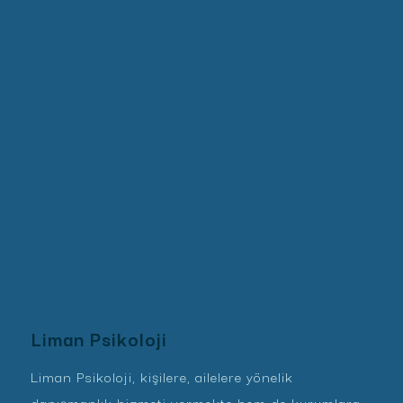
Liman Psikoloji
Liman Psikoloji, kişilere, ailelere yönelik
danışmanlık hizmeti vermekte hem de kurumlara