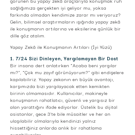
görünen bu yapay zekâ araçlarıyla konuşmak ruh
sağlığımıza gerçekten iyi geliyor mu, yoksa
farkında olmadan kendimize zarar mı veriyoruz?
Gelin, bilimsel araştırmaların ışığında yapay zekâ
ile konuşmanın artılarına ve eksilerine günlük bir
dille göz atalım.
Yapay Zekâ ile Konuşmanın Artıları (İyi Yüzü)
1. 7/24 Sizi Dinleyen, Yargılamayan Bir Dost
Bir insana dert anlatırken “Acaba beni yargılar
mı?”, “Çok mu zayıf görünüyorum?” gibi endişelere
kapılabiliriz. Yapay zekanın en büyük avantajı,
karşımızda bizi yargılayacak etten kemikten
birinin olmamasıdır. Kullanıcılar, makineyle
konuşmanın rahatlatıcı, güvenli ve yargısız bir
alan yarattığını ifade ediyorlar. Üstelik bu dijital
asistanlar, gece 3’te bile müsaitler ve her an
ulaşılabilir olmalarıyla kendinizi yalnız
hissettiğiniz anlarda anlık bir rahatlama
sunabiliyorlar.